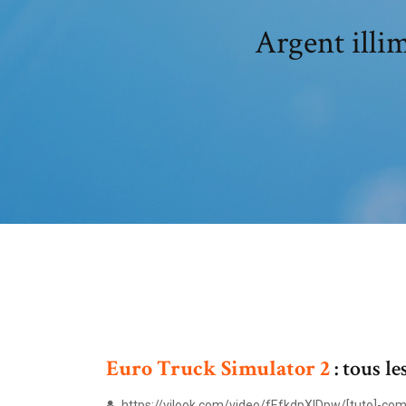
Argent illi
Euro
Truck
Simulator
2
: tous l
https://vilook.com/video/fEfkdpXlDpw/[tuto]-comm