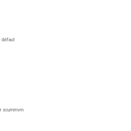
 défaut
rger scummvm