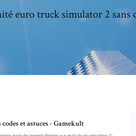
mité euro truck simulator 2 sans 
es codes et astuces - Gamekult
ent-avoir-de-largent-illimiter-sur-euro-truck-simulator-2-