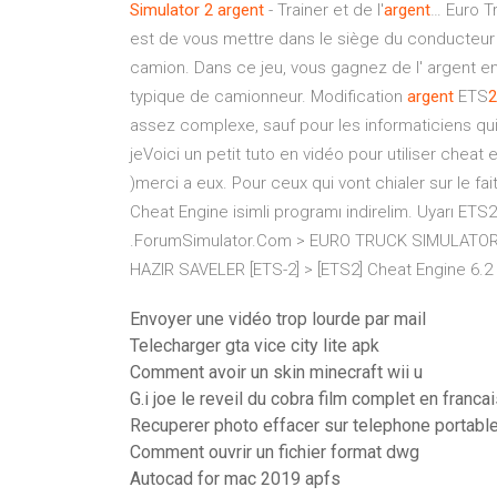
Simulator
2
argent
- Trainer et de l'
argent
… Euro Tr
est de vous mettre dans le siège du conducteur 
camion. Dans ce jeu, vous gagnez de l' argent 
typique de camionneur. Modification
argent
ETS
2
assez complexe, sauf pour les informaticiens qui
jeVoici un petit tuto en vidéo pour utiliser cheat
)merci a eux. Pour ceux qui vont chialer sur le fait
Cheat Engine isimli programı indirelim. Uyarı ETS2
.ForumSimulator.Com > EURO TRUCK SIMULATOR 2
HAZIR SAVELER [ETS-2] > [ETS2] Cheat Engine 6.2 
Envoyer une vidéo trop lourde par mail
Telecharger gta vice city lite apk
Comment avoir un skin minecraft wii u
G.i joe le reveil du cobra film complet en franca
Recuperer photo effacer sur telephone portabl
Comment ouvrir un fichier format dwg
Autocad for mac 2019 apfs