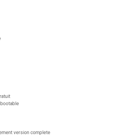
e
ratuit
 bootable
itement version complete