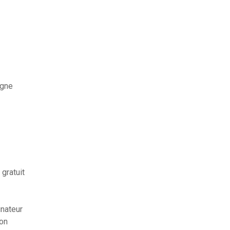
igne
gratuit
nateur
ion