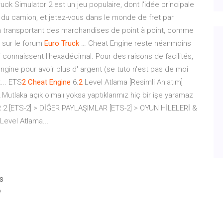
uck Simulator 2 est un jeu populaire, dont l'idée principale
du camion, et jetez-vous dans le monde de fret par
en transportant des marchandises de point à point, comme
sur le forum
Euro
Truck
… Cheat Engine reste néanmoins
 connaissent l'hexadécimal. Pour des raisons de facilités,
 engine pour avoir plus d' argent (se tuto n'est pas de moi
... ETS
2
Cheat
Engine
6.
2
Level Atlama [Resimli Anlatım]
 Mutlaka açık olmalı yoksa yaptıklarımız hiç bir işe yaramaz
 [ETS-2] > DİĞER PAYLAŞIMLAR [ETS-2] > OYUN HİLELERİ &
Level Atlama...
is
e