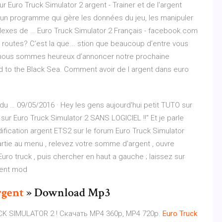
ur Euro Truck Simulator 2 argent - Trainer et de l'argent
t un programme qui gère les données du jeu, les manipuler
lexes de … Euro Truck Simulator 2 Français - facebook.com
routes? C’est la que... stion que beaucoup d’entre vous
 nous sommes heureux d’annoncer notre prochaine
ad to the Black Sea. Comment avoir de l argent dans euro
du … 09/05/2016 · Hey les gens aujourd'hui petit TUTO sur
é sur Euro Truck Simulator 2 SANS LOGICIEL !!" Et je parle
dification argent ETS2 sur le forum Euro Truck Simulator
artie au menu , relevez votre somme d'argent , ouvre
ro truck , puis chercher en haut a gauche ; laissez sur
rgent mod
gent
» Download Mp3
K SIMULATOR 2 ! Скачать MP4 360p, MP4 720p.
Euro
Truck