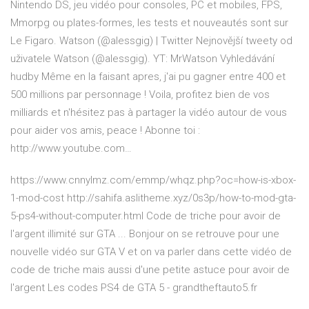
Nintendo DS, jeu vidéo pour consoles, PC et mobiles, FPS,
Mmorpg ou plates-formes, les tests et nouveautés sont sur
Le Figaro.
Watson (@alessgig) | Twitter
Nejnovější tweety od
uživatele Watson (@alessgig). YT: MrWatson
Vyhledávání
hudby
Même en la faisant apres, j'ai pu gagner entre 400 et
500 millions par personnage ! Voila, profitez bien de vos
milliards et n'hésitez pas à partager la vidéo autour de vous
pour aider vos amis, peace ! Abonne toi :
http://www.youtube.com…
https://www.cnnylmz.com/emmp/whqz.php?oc=how-is-xbox-
1-mod-cost http://sahifa.aslitheme.xyz/0s3p/how-to-mod-gta-
5-ps4-without-computer.html Code de triche pour avoir de
l'argent illimité sur GTA ... Bonjour on se retrouve pour une
nouvelle vidéo sur GTA V et on va parler dans cette vidéo de
code de triche mais aussi d'une petite astuce pour avoir de
l'argent Les codes PS4 de GTA 5 - grandtheftauto5.fr