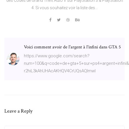
des Codes de Grand Theft Auto V sur PlayStation 3 & PlayStation
4. Si vous souhaitez voir la liste des...
Voici comment avoir de l'argent à l'infini dans GTA 5
https://www.google.com/search?
num=100&q=code+de+gta+5+sur+ps4+argent+infini&
r2hiL3kAhUHAcAKHQV4CrUQsAQImwI
Leave a Reply