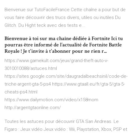
Bienvenue sur TutoFacileFrance Cette chaîne a pour but de
vous faire découvrir des trucs divers, utiles ou inutiles Du
Glitch. Du Hight teck avec des tests e...
Bienvenue à toi sur ma chaîne dédiée à Fortnite Ici tu
pourras être informé de l’actualité de Fortnite Battle
Royale ! Je t'invite à t'abonner pour ne rien r...
https://www.gamekult.com/jeux/grand-theft-auto-v-
3010010088/astuces.html
https://sites.google.com/site/daugradalbeachsinil/code-de-
triche-argent-gta-5-ps4 https://www.gtaall.eu/fr/gta-5/gta-5-
cheats-ps4.html
https://www.dailymotion.com/video/x158mom
http://argentgtaonline.com/
Toutes les astuces pour découvrir GTA San Andreas.
Le
Figaro : Jeux vidéo
Jeux vidéo : Wii, Playstation, Xbox, PSP et