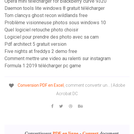
Opera mini télécharger for blackberry curve 9320
Daemon tools lite windows 8 gratuit télécharger
Tom clancys ghost recon wildlands free
Problème visionneuse photos sous windows 10
Quel logiciel retouche photo choisir
Logiciel pour prendre des photo avec sa cam
Pdf architect 5 gratuit version
Five nights at freddys 2 demo free
Comment mettre une video au ralenti sur instagram
Formula 1 2019 télécharger pc game
Conversion
PDF
en
Excel
, comment convertir un... | Adobe
Acrobat DC
Convertisseur
PDF
en ligne
-
Convert
document