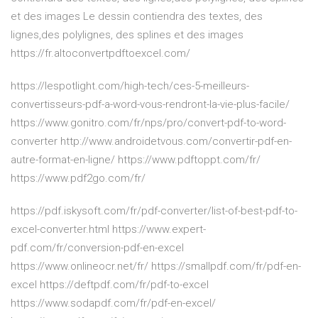
et des images Le dessin contiendra des textes, des
lignes,des polylignes, des splines et des images
https://fr.altoconvertpdftoexcel.com/
https://lespotlight.com/high-tech/ces-5-meilleurs-
convertisseurs-pdf-a-word-vous-rendront-la-vie-plus-facile/
https://www.gonitro.com/fr/nps/pro/convert-pdf-to-word-
converter http://www.androidetvous.com/convertir-pdf-en-
autre-format-en-ligne/ https://www.pdftoppt.com/fr/
https://www.pdf2go.com/fr/
https://pdf.iskysoft.com/fr/pdf-converter/list-of-best-pdf-to-
excel-converter.html https://www.expert-
pdf.com/fr/conversion-pdf-en-excel
https://www.onlineocr.net/fr/ https://smallpdf.com/fr/pdf-en-
excel https://deftpdf.com/fr/pdf-to-excel
https://www.sodapdf.com/fr/pdf-en-excel/