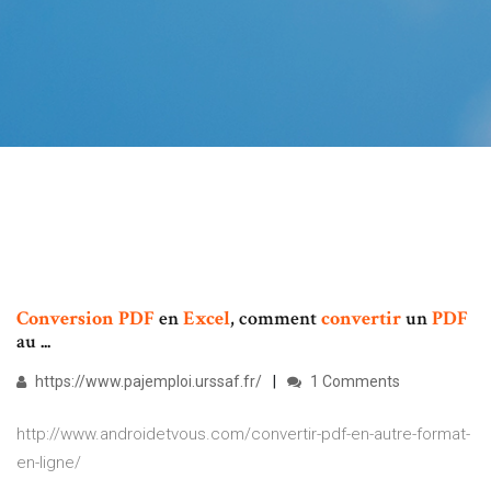
Conversion
PDF
en
Excel
, comment
convertir
un
PDF
au ...
https://www.pajemploi.urssaf.fr/
1 Comments
http://www.androidetvous.com/convertir-pdf-en-autre-format-
en-ligne/