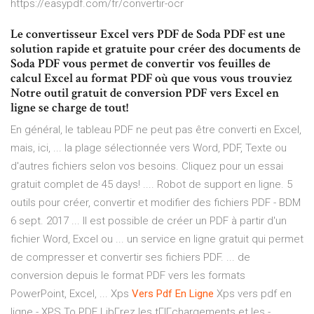
https://easypdf.com/fr/convertir-ocr
Le convertisseur Excel vers PDF de Soda PDF est une
solution rapide et gratuite pour créer des documents de
Soda PDF vous permet de convertir vos feuilles de
calcul Excel au format PDF où que vous vous trouviez
Notre outil gratuit de conversion PDF vers Excel en
ligne se charge de tout!
En général, le tableau PDF ne peut pas être converti en Excel,
mais, ici, ... la plage sélectionnée vers Word, PDF, Texte ou
d'autres fichiers selon vos besoins. Cliquez pour un essai
gratuit complet de 45 days! .... Robot de support en ligne. 5
outils pour créer, convertir et modifier des fichiers PDF - BDM
6 sept. 2017 ... Il est possible de créer un PDF à partir d'un
fichier Word, Excel ou ... un service en ligne gratuit qui permet
de compresser et convertir ses fichiers PDF. ... de
conversion depuis le format PDF vers les formats
PowerPoint, Excel, ...
Xps
Vers
Pdf
En
Ligne
Xps vers pdf en
ligne - XPS To PDF LibГrez les tГlГchargements et les -