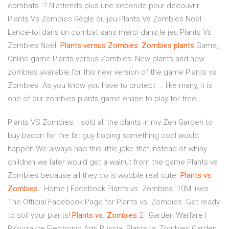
combats. ? N’attends plus une seconde pour découvrir
Plants Vs Zombies.Règle du jeu Plants Vs Zombies Noël :
Lance-toi dans un combat sans merci dans le jeu Plants Vs
Zombies Noël.
Plants
versus
Zombies
:
Zombies
plants
Game,
Online game Plants versus Zombies: New plants and new
zombies available for this new version of the game Plants vs
Zombies. As you know you have to protect ... like many, it is
one of our zombies plants game online to play for free.
Plants VS Zombies. I sold all the plants in my Zen Garden to
buy bacon for the fat guy hoping something cool would
happen.We always had this little joke that instead of whiny
children we later would get a walnut from the game Plants vs
Zombies because all they do is wobble real cute.
Plants
vs
.
Zombies
- Home | Facebook Plants vs. Zombies. 10M likes.
The Official Facebook Page for Plants vs. Zombies. Get ready
to soil your plants!
Plants
vs
.
Zombies
2 | Garden Warfare |
ВКонтакте Electronic Arts Russia. Plants vs Zombies Garden