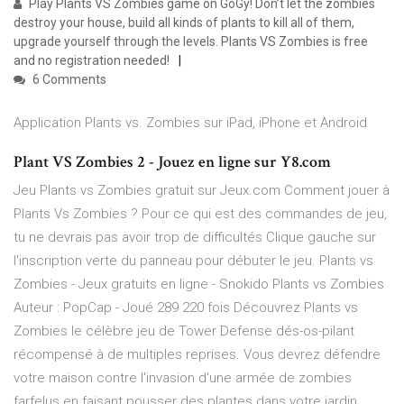
Play Plants VS Zombies game on GoGy! Don’t let the zombies
destroy your house, build all kinds of plants to kill all of them,
upgrade yourself through the levels. Plants VS Zombies is free
and no registration needed!
6 Comments
Application Plants vs. Zombies sur iPad, iPhone et Android
Plant VS Zombies 2 - Jouez en ligne sur Y8.com
Jeu Plants vs Zombies gratuit sur Jeux.com Comment jouer à
Plants Vs Zombies ? Pour ce qui est des commandes de jeu,
tu ne devrais pas avoir trop de difficultés Clique gauche sur
l'inscription verte du panneau pour débuter le jeu. Plants vs
Zombies - Jeux gratuits en ligne - Snokido Plants vs Zombies
Auteur : PopCap - Joué 289 220 fois Découvrez Plants vs
Zombies le célèbre jeu de Tower Defense dés-os-pilant
récompensé à de multiples reprises. Vous devrez défendre
votre maison contre l'invasion d'une armée de zombies
farfelus en faisant pousser des plantes dans votre jardin.