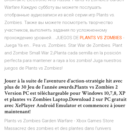
Warfare.Каждую субботу вы можете послушать
отобранные аудиозаписи из всей серии игр Plants vs.
Zombies. Также вы можете посмотреть творчество
участников, выполнять задания по усложненному
прохождению уровней... JUEGOS DE
PLANTS
VS
ZOMBIES
-
Juega Ya en… Pea vs. Zombies. Star War de Zombies. Plant
and Zombie Small War 2.¡Planta cada semilla en la posición
perfecta para mantener a raya a los zombis! Juga nuestros
juegos de Plants vs Zombies!
Jouer à la suite de l'aventure d'action-stratégie hit avec
plus de 30 Jeu de l'année awards.Plants vs Zombies 2
Version PC est téléchargeable pour Windows 10,7,8, XP
et plantes vs Zombies Laptop.Download 2 sur PC gratuit
avec XePlayer Android Emulator et commencez à jouer
maintenant!
Plants vs Zombies Garden Warfare - Xbox Games Store
Massacrez des zombies et des plantes dans l'univers