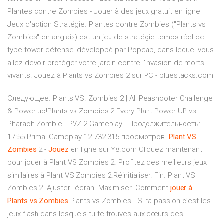
Plantes contre Zombies - Jouer à des jeux gratuit en ligne
Jeux d'action Stratégie. Plantes contre Zombies ("Plants vs
Zombies" en anglais) est un jeu de stratégie temps réel de
type tower défense, développé par Popcap, dans lequel vous
allez devoir protéger votre jardin contre l'invasion de morts-
vivants. Jouez à Plants vs Zombies 2 sur PC - bluestacks.com
Следующее. Plants VS. Zombies 2 | All Peashooter Challenge
& Power up!Plants vs Zombies 2 Every Plant Power UP vs
Pharaoh Zombie - PVZ 2 Gameplay - Продолжительность:
17:55 Primal Gameplay 12 732 315 просмотров.
Plant
VS
Zombies
2 -
Jouez
en ligne sur Y8.com Cliquez maintenant
pour jouer à Plant VS Zombies 2. Profitez des meilleurs jeux
similaires à Plant VS Zombies 2.Réinitialiser. Fin. Plant VS
Zombies 2. Ajuster l'écran. Maximiser. Comment
jouer
à
Plants
vs
Zombies
Plants vs Zombies - Si ta passion c’est les
jeux flash dans lesquels tu te trouves aux cœurs des