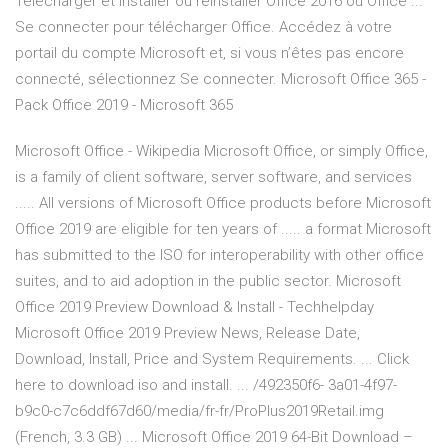
Télécharger et installer ou réinstaller Office 2016 ou Office ...
Se connecter pour télécharger Office. Accédez à votre
portail du compte Microsoft et, si vous n’êtes pas encore
connecté, sélectionnez Se connecter. Microsoft Office 365 -
Pack Office 2019 - Microsoft 365
Microsoft Office - Wikipedia Microsoft Office, or simply Office,
is a family of client software, server software, and services
..... All versions of Microsoft Office products before Microsoft
Office 2019 are eligible for ten years of ..... a format Microsoft
has submitted to the ISO for interoperability with other office
suites, and to aid adoption in the public sector. Microsoft
Office 2019 Preview Download & Install - Techhelpday
Microsoft Office 2019 Preview News, Release Date,
Download, Install, Price and System Requirements. ... Click
here to download iso and install. ... /492350f6- 3a01-4f97-
b9c0-c7c6ddf67d60/media/fr-fr/ProPlus2019Retail.img
(French, 3.3 GB) ... Microsoft Office 2019 64-Bit Download –