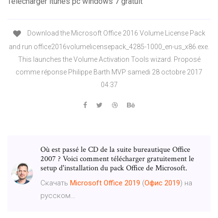
Telecharger itunes pc windows 7 gratuit
Download the Microsoft Office 2016 Volume License Pack
and run office2016volumelicensepack_4285-1000_en-us_x86.exe.
This launches the Volume Activation Tools wizard. Proposé
comme réponse Philippe Barth MVP samedi 28 octobre 2017
04:37
Où est passé le CD de la suite bureautique Office
2007 ? Voici comment télécharger gratuitement le
setup d'installation du pack Office de Microsoft.
Скачать
Microsoft
Office
2019
(
Офис
2019
) на
русском…