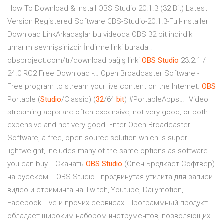
How To Download & Install OBS Studio 20.1.3 (32 Bit) Latest
Version Registered Software OBS-Studio-20.1.3-Full-Installer
Download LinkArkadaşlar bu videoda OBS 32 bit indirdik
umarım sevmişsinizdir İndirme linki burada :
obsproject.com/tr/download bağış linki
OBS
Studio
23.2.1 /
24.0 RC2 Free Download -… Open Broadcaster Software -
Free program to stream your live content on the Internet.
OBS
Portable (
Studio
/Classic) (
32
/64
bit
) #PortableApps… "Video
streaming apps are often expensive, not very good, or both
expensive and not very good. Enter Open Broadcaster
Software, a free, open-source solution which is super
lightweight, includes many of the same options as software
you can buy... Скачать
OBS
Studio
(Опен Бродкаст Софтвер)
на русском... OBS Studio - продвинутая утилита для записи
видео и стриминга на Twitch, Youtube, Dailymotion,
Facebook Live и прочих сервисах. Программный продукт
обладает широким набором инструментов, позволяющих