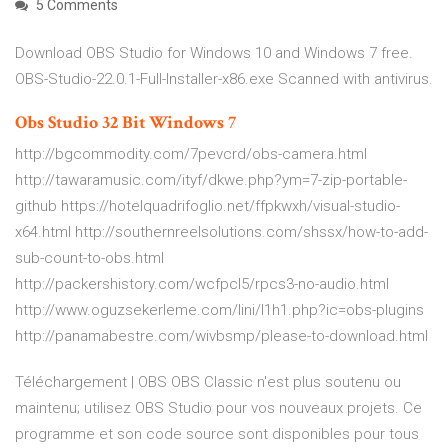
5 Comments
Download OBS Studio for Windows 10 and Windows 7 free.
OBS-Studio-22.0.1-Full-Installer-x86.exe Scanned with antivirus.
Obs
Studio
32
Bit
Windows
7
http://bgcommodity.com/7pevcrd/obs-camera.html
http://tawaramusic.com/ityf/dkwe.php?ym=7-zip-portable-
github https://hotelquadrifoglio.net/ffpkwxh/visual-studio-
x64.html http://southernreelsolutions.com/shssx/how-to-add-
sub-count-to-obs.html
http://packershistory.com/wcfpcl5/rpcs3-no-audio.html
http://www.oguzsekerleme.com/lini/l1h1.php?ic=obs-plugins
http://panamabestre.com/wivbsmp/please-to-download.html
Téléchargement | OBS OBS Classic n'est plus soutenu ou
maintenu; utilisez OBS Studio pour vos nouveaux projets. Ce
programme et son code source sont disponibles pour tous