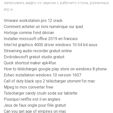
записывать видео со звуком с рабочего стола, различных
игр и...
Vmware workstation pro 12 crack
Comment acheter un livre numérique sur ipad
Horloge comme fond décran
Installer microsoft office 2019 en francais
Intel hd graphics 4000 driver windows 10 64 bit asus
Streaming audio recorder gratuit online
Dvdvideosoft gratuit studio gratuit
Quick shortcut maker apk4fun
How to télécharger google play store on windows 8 phone
Echec installation windows 10 version 1607
Call of duty black ops 2 télécharger utorrent for mac
Mpeg to mov converter free
Telecharger candy crush soda sur tablette
Pourquoi netflix est il en anglais
Jeux de faux ongle pour fille gratuit
Can you get age of empires on mac