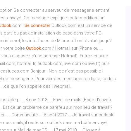
l’option Se connecter au serveur de messagerie entrant
 est envoyé. Ce message explique toute modification
utlook
.com |
Se
connecter
Outlook.com est un service de
rs parti du pack d’installation de base dans votre PC.
c internet, les interfaces de Microsoft ont évalué jusqu’à
er votre boîte
Outlook
.com / Hotmail sur iPhone ou ...
 vous disposez d’une adresse Hotmail). Entrez ensuite
.com, hotmail.fr, outlook.com, live.com ou live.fr) puis
castuces.com Bonjour . Non, ce n'est pas possible !
l de messagerie. Pour voir des messages en ligne, tu dois
...ce que l'on appelle des : webmail.
ssible p ... 3 nov. 2013 ... Envoi de mails (Boite d'envoi)
. Est ce un problème de parefeu sur mon lieu de travail ?
... - Communauté ... 6 août 2017 ... Je travail sur outlook
 mes mails, il reste sur outlook dans ma boîte envoyé,
ge sur Mail de macOS ... 17 mai 2018 ... Cliquez à