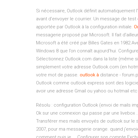
Si nécessaire, Outlook définit automatiquement 
avant d’envoyer le courrier. Un message de test
apportée par Outlook à la configuration initiale.
O
messagerie proposé par Microsoft. Il fait d’ailleu
Microsoft a été créé par Billes Gates en 1982.Ave
Windows 8 que l’on connaît aujourd’hui. Configur
Sélectionnez Outlook.com dans la liste (même si
simplement votre adresse Outlook.com (en hotmail
votre mot de passe.
outlook
à
distance - forum.p
Outlook comme outlook express sont des logicie
avoir une adresse Gmail ou yahoo ou hotmail etc 
Résolu : configuration Outlook (envoi de mails impo
Ok sur une connexion qui passe par une livebox ..
Transférer mes mails envoyés de outlook sur le ser
2007, pour ma messagerie orange. quand j'envoie
comment puis je ... Configurer son compte Exchan