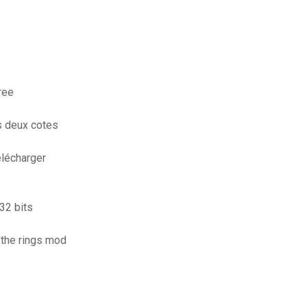
ree
s deux cotes
élécharger
32 bits
 the rings mod