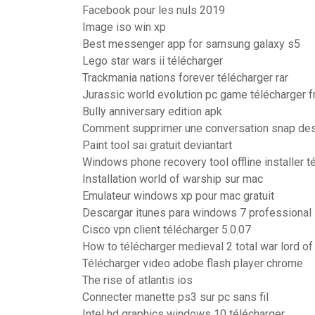
Facebook pour les nuls 2019
Image iso win xp
Best messenger app for samsung galaxy s5
Lego star wars ii télécharger
Trackmania nations forever télécharger rar
Jurassic world evolution pc game télécharger f
Bully anniversary edition apk
Comment supprimer une conversation snap de
Paint tool sai gratuit deviantart
Windows phone recovery tool offline installer t
Installation world of warship sur mac
Emulateur windows xp pour mac gratuit
Descargar itunes para windows 7 professional 
Cisco vpn client télécharger 5.0.07
How to télécharger medieval 2 total war lord of
Télécharger video adobe flash player chrome
The rise of atlantis ios
Connecter manette ps3 sur pc sans fil
Intel hd graphics windows 10 télécharger