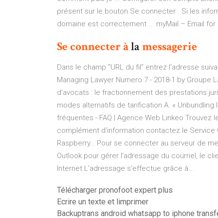
présent sur le bouton Se connecter . Si les info
domaine est correctement ... myMail – Email for H
Se
connecter
à
la
messagerie
Dans le champ "URL du fil" entrez l'adresse suivan
Managing Lawyer Numero 7 - 2018-1 by Groupe Lar
d’avocats : le fractionnement des prestations juri
modes alternatifs de tarification A. « Unbundling
fréquentes - FAQ | Agence Web Linkeo
Trouvez le
complément d'information contactez le Service 
Raspberry…
Pour se connecter au serveur de messa
Outlook pour gérer l'adressage du courriel, le cl
Internet L'adressage s'effectue grâce à…
Télécharger pronofoot expert plus
Ecrire un texte et limprimer
Backuptrans android whatsapp to iphone transf