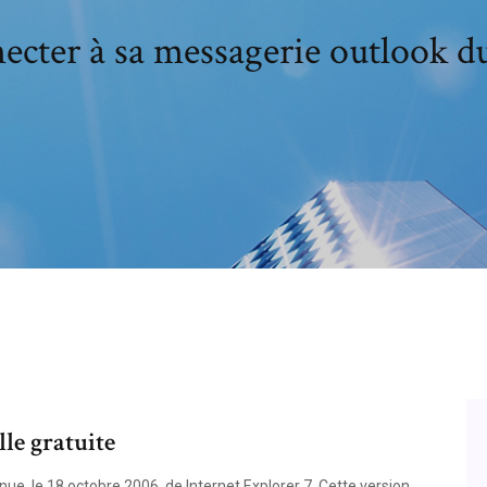
ecter à sa messagerie outlook du
le gratuite
nue, le 18 octobre 2006, de Internet Explorer 7. Cette version