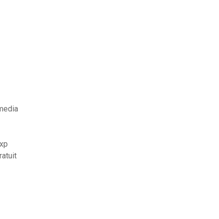
media
 xp
atuit