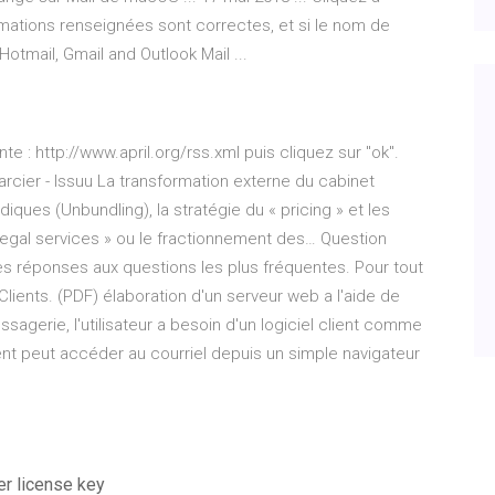
rmations renseignées sont correctes, et si le nom de
otmail, Gmail and Outlook Mail ...
te : http://www.april.org/rss.xml puis cliquez sur "ok".
cier - Issuu
La transformation externe du cabinet
diques (Unbundling), la stratégie du « pricing » et les
 legal services » ou le fractionnement des…
Question
s réponses aux questions les plus fréquentes. Pour tout
Clients.
(PDF) élaboration d'un serveur web a l'aide de
gerie, l'utilisateur a besoin d'un logiciel client comme
ient peut accéder au courriel depuis un simple navigateur
er license key