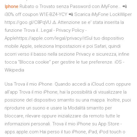
Iphone
Rubato o Trovato senza Password con iMyFone…
📲
i30% off coupon W1E-BZ4-YCY 📲 Scarica iMyFone LockWiper
https://goo.gl/C8PqVU ⚠️ Attenzione se e' stata inserita la
funzione Trova il…Legal - Privacy Policy -
Applehttps://apple.com/legal/privacy/itSul tuo dispositivo
mobile Apple, seleziona Impostazioni e poi Safari, quindi
scorri verso il basso nella sezione Privacy e sicurezza, infine
tocca “Blocca cookie” per gestire le tue preferenze.
iOS -
Wikipedia
Usa Trova il mio iPhone. Quando accedi a iCloud.com oppure
all'app Trova il mio iPhone, hai la possibilità di visualizzare la
posizione del dispositivo smarrito su una mappa. Inoltre, puoi
riprodurre un suono e usare la Modalità smarrito per
bloccare, rilevare oppure inizializzare da remoto tutte le
informazioni personali. ‎Trova il mio iPhone su App Store -
apps.apple.com Hai perso il tuo iPhone, iPad, iPod touch o