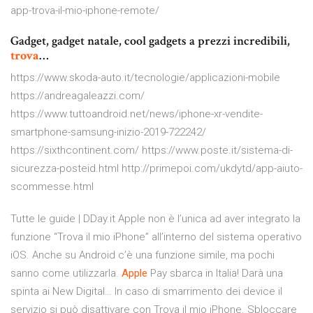
app-trova-il-mio-iphone-remote/
Gadget, gadget natale, cool gadgets a prezzi incredibili,
trova
…
https://www.skoda-auto.it/tecnologie/applicazioni-mobile
https://andreagaleazzi.com/
https://www.tuttoandroid.net/news/iphone-xr-vendite-
smartphone-samsung-inizio-2019-722242/
https://sixthcontinent.com/ https://www.poste.it/sistema-di-
sicurezza-posteid.html http://primepoi.com/ukdytd/app-aiuto-
scommesse.html
Tutte le guide | DDay.it
Apple non è l’unica ad aver integrato la
funzione “Trova il mio iPhone” all’interno del sistema operativo
iOS. Anche su Android c’è una funzione simile, ma pochi
sanno come utilizzarla.
Apple
Pay sbarca in Italia! Darà una
spinta ai New Digital…
In caso di smarrimento dei device il
servizio si può disattivare con Trova il mio iPhone.
Sbloccare