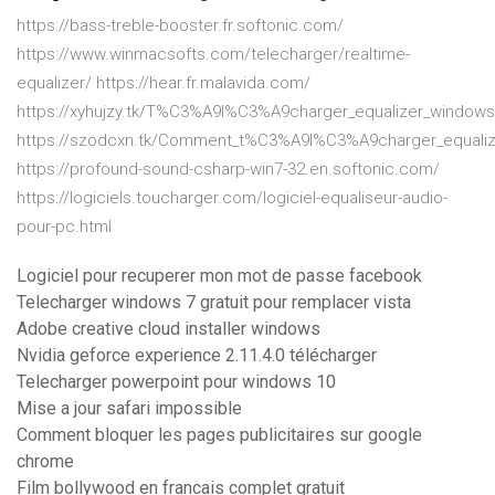
https://bass-treble-booster.fr.softonic.com/
https://www.winmacsofts.com/telecharger/realtime-
equalizer/ https://hear.fr.malavida.com/
https://xyhujzy.tk/T%C3%A9l%C3%A9charger_equalizer_windows_7
https://szodcxn.tk/Comment_t%C3%A9l%C3%A9charger_equaliz
https://profound-sound-csharp-win7-32.en.softonic.com/
https://logiciels.toucharger.com/logiciel-equaliseur-audio-
pour-pc.html
Logiciel pour recuperer mon mot de passe facebook
Telecharger windows 7 gratuit pour remplacer vista
Adobe creative cloud installer windows
Nvidia geforce experience 2.11.4.0 télécharger
Telecharger powerpoint pour windows 10
Mise a jour safari impossible
Comment bloquer les pages publicitaires sur google
chrome
Film bollywood en francais complet gratuit