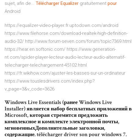
sujet, afin de...
Télécharger
Equalizer
gratuitement
pour
Android
https://equalizer-video-player.fr.uptodown.com/android
https://www.filehorse.com/download-realtek-high-definition-
audio-32/ http://www.forum-seven.com/forum/topic7369.html
https://hear.en.softonic.com/ https://www.generation-
nt.com/spider-player-lecteur-audio-lecteur-audio-alternatif-
telecharger-telechargement-45102.html
https://fr.wikihow.com/ajuster-les-basses-sur-un-ordinateur
https://www.touslesdrivers.com/index.php?
v_page=3&v_code=3626
Windows Live Essentials (ранее Windows Live
Installer) является набор бесплатных приложений в
Microsoft, которая стремится предложить
комплексное и комплекте электронной почты,
мгновенныхДополнительные заголовки,
содержащие. télécharger driver son pour windows 7.